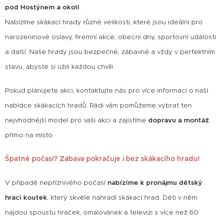
pod Hostýnem a okolí
.
Nabízíme skákací hrady různé velikosti, které jsou ideální pro
narozeninové oslavy, firemní akce, obecní dny, sportovní události
a další. Naše hrady jsou bezpečné, zábavné a vždy v perfektním
stavu, abyste si užili každou chvíli.
Pokud plánujete akci, kontaktujte nás pro více informací o naší
nabídce skákacích hradů. Rádi vám pomůžeme vybrat ten
nejvhodnější model pro vaši akci a zajistíme
dopravu a montáž
přímo na místo.
Špatné počasí? Zábava pokračuje i bez skákacího hradu!
V případě nepříznivého počasí
nabízíme k pronájmu dětský
hrací koutek
, který skvěle nahradí skákací hrad. Děti v něm
najdou spoustu hraček, omalovánek a televizi s více než 60