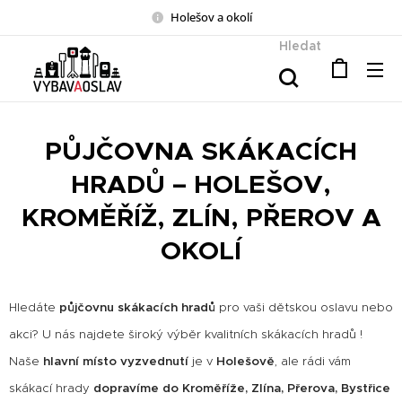
Holešov a okolí
Hledat
PŮJČOVNA SKÁKACÍCH
HRADŮ – HOLEŠOV,
KROMĚŘÍŽ, ZLÍN, PŘEROV A
OKOLÍ
Hledáte
půjčovnu skákacích hradů
pro vaši dětskou oslavu nebo
akci? U nás najdete široký výběr kvalitních skákacích hradů !
Naše
hlavní místo vyzvednutí
je v
Holešově
, ale rádi vám
skákací hrady
dopravíme do Kroměříže, Zlína, Přerova, Bystřice