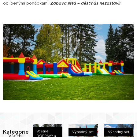
oblíbenými pohádkami.
Zábava jistá – déšť nás nezastaví!
Kategorie
Včetně
Výhodný set
Výhodný set
Všechny
DOPRAVY a