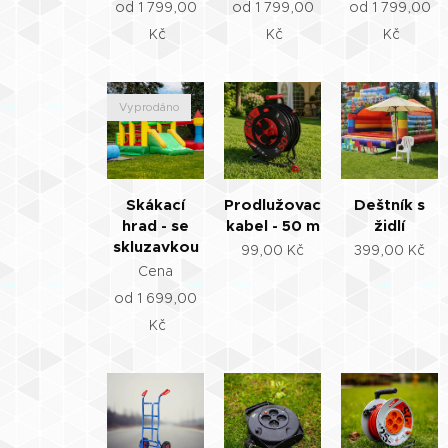
od
1 799,00
od
1 799,00
od
1 799,00
Kč
Kč
Kč
Vyprodáno
Skákací
Prodlužovací
Deštník s
hrad - se
kabel - 50 m
židlí
skluzavkou
99,00
Kč
399,00
Kč
Cena
od
1 699,00
Kč