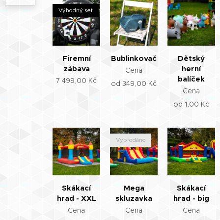
Výhodný set
Firemní
Bublinkovač
Dětský
zábava
herní
Cena
balíček
7 499,00
Kč
od
349,00
Kč
Cena
od
1,00
Kč
Vyprodáno
Skákací
Mega
Skákací
hrad - XXL
skluzavka
hrad - big
Cena
Cena
Cena