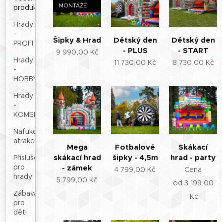
MONTÁŽE
produkty
Hrady
-
Šipky & Hrad
Dětský den
Dětský den
PROFI
- PLUS
- START
9 990,00
Kč
Hrady
11 730,00
Kč
8 730,00
Kč
-
HOBBY
Hrady
-
KOMERČNÍ
Nafukovací
atrakce
Mega
Fotbalové
Skákací
skákací hrad
šipky - 4,5m
hrad - party
Příslušenství
pro
- zámek
4 799,00
Kč
Cena
hrady
5 799,00
Kč
od
3 199,00
Zábava
Kč
pro
děti