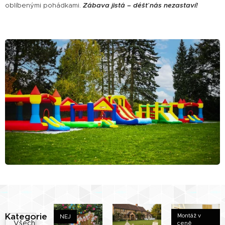
oblíbenými pohádkami.
Zábava jistá – déšť nás nezastaví!
Kategorie
Montáž v
NEJ
Všechny
ceně