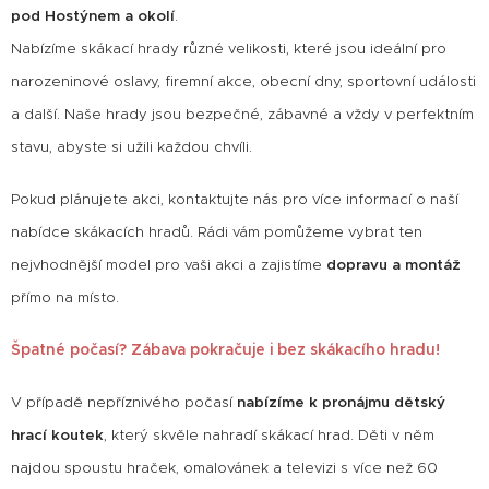
pod Hostýnem a okolí
.
Nabízíme skákací hrady různé velikosti, které jsou ideální pro
narozeninové oslavy, firemní akce, obecní dny, sportovní události
a další. Naše hrady jsou bezpečné, zábavné a vždy v perfektním
stavu, abyste si užili každou chvíli.
Pokud plánujete akci, kontaktujte nás pro více informací o naší
nabídce skákacích hradů. Rádi vám pomůžeme vybrat ten
nejvhodnější model pro vaši akci a zajistíme
dopravu a montáž
přímo na místo.
Špatné počasí? Zábava pokračuje i bez skákacího hradu!
V případě nepříznivého počasí
nabízíme k pronájmu dětský
hrací koutek
, který skvěle nahradí skákací hrad. Děti v něm
najdou spoustu hraček, omalovánek a televizi s více než 60