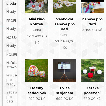
produkty
Hrady
-
Mini kino
Venkovní
Zábava pro
PROFI
koutek
zábava pro
děti
Hrady
děti
Cena
3 499,00
Kč
-
Cena
od
2 499,00
HOBBY
od
2 499,00
Kč
Hrady
Kč
-
KOMERČNÍ
Nafukovací
atrakce
Příslušenství
pro
hrady
Dětský
TV se
Dětské
Zábava
sedací vak
stojanem
posezení
pro
299,00
Kč
699,00
Kč
550,00
Kč
děti