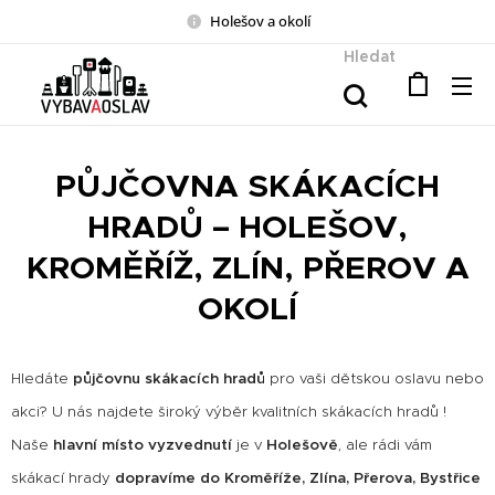
Holešov a okolí
Hledat
PŮJČOVNA SKÁKACÍCH
HRADŮ – HOLEŠOV,
KROMĚŘÍŽ, ZLÍN, PŘEROV A
OKOLÍ
Hledáte
půjčovnu skákacích hradů
pro vaši dětskou oslavu nebo
akci? U nás najdete široký výběr kvalitních skákacích hradů !
Naše
hlavní místo vyzvednutí
je v
Holešově
, ale rádi vám
skákací hrady
dopravíme do Kroměříže, Zlína, Přerova, Bystřice