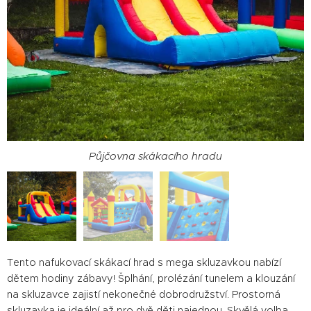
Půjčovna skákacího hradu
Půjčovna skákacího hradu
Tento nafukovací skákací hrad s mega skluzavkou nabízí
dětem hodiny zábavy! Šplhání, prolézání tunelem a klouzání
na skluzavce zajistí nekonečné dobrodružství. Prostorná
skluzavka je ideální až pro dvě děti najednou. Skvělá volba