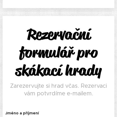
Rezervační
formulář pro
skákací hrady
Zarezervujte si hrad včas. Rezervaci
vám potvrdíme e-mailem.
Jméno a příjmení