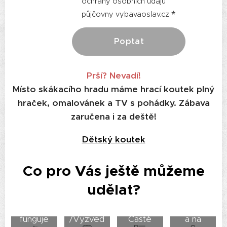
ochrany osobních údajů
půjčovny vybavaoslav.cz
Poptat
Prší? Nevadí!
Místo skákacího hradu máme hrací koutek plný
hraček, omalovánek a TV s pohádky. Zábava
zaručena i za deště!
Dětský koutek
Co pro Vás ještě můžeme
udělat?
Jak to
Doprava
Podpor
funguje
/Vyzved
Časté
a na