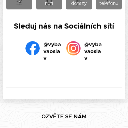
?
nutí
dotazy
telefonu
Sleduj nás na Sociálních sítí
@vyba
@vyba
vaosla
vaosla
v
v
OZVĚTE SE NÁM