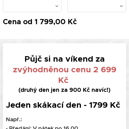
Cena od
1 799,00
Kč
Půjč si na víkend za
zvýhodněnou cenu 2 699
Kč
(druhý den jen za 900 Kč navíc!)
Jeden skákací den - 1799 Kč
Např.:
- Předání: V pátek po 16.00