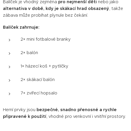
Balíček je vhodný zejména
pro nejmenší děti
nebo jako
alternativa v době, kdy je skákací hrad obsazený
, takže
zábava může probíhat plynule bez čekání.
Balíček zahrnuje:
2× mini fotbalové branky
2× balón
1× házecí koš + pytlíčky
2× skákací balón
7× zvířecí hopsalo
Herní prvky jsou
bezpečné, snadno přenosné a rychle
připravené k použití
, vhodné pro venkovní i vnitřní prostory.