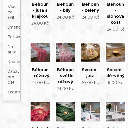
Běhoun
Běhoun
Běhoun
Běhoun
Vše
- juta s
- bílý
- zelený
-
co
krajkou
slonová
24,00
Kč
24,00
Kč
svítí
kost
24,00
Kč
Jmenovky
24,00
Kč
Fotokoutek
Na
auto
Koutky
Běhoun
Běhoun
Svícen -
Svícen -
Zábava
- růžový
- světle
juta
dřevěný
pro
růžový
děti
24,00
Kč
10,00
Kč
6,00
Kč
24,00
Kč
Ostatní