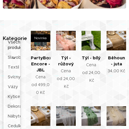
Kategorie
Novinka
Všechny
produkty
Slavobrány
PartyBox
Týl -
Týl - bílý
Běhoun
Encore -
růžový
- juta
Cena
Textil
JBL
Cena
34,00
Kč
od
24,00
Svícny
Cena
od
24,00
Kč
od
499,0
Kč
Vázy
0
Kč
Kytice
Dekorace
Nábytek
Cedulky