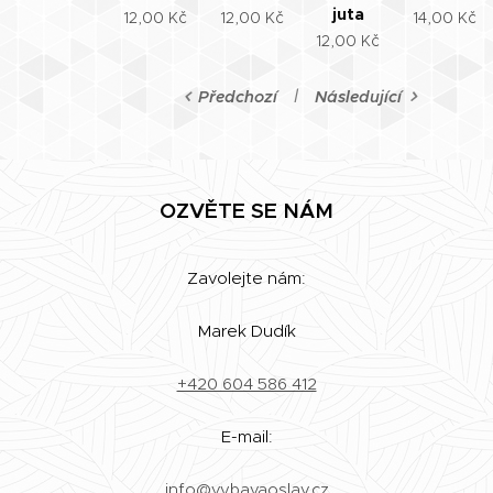
juta
12,00
Kč
12,00
Kč
14,00
Kč
12,00
Kč
Předchozí
Následující
OZVĚTE SE NÁM
Zavolejte nám:
Marek Dudík
+420 604 586 412
E-mail:
info@vybavaoslav.cz