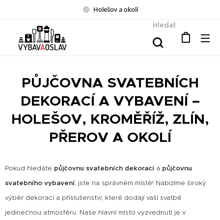
Holešov a okolí
Hledat
PŮJČOVNA SVATEBNÍCH
DEKORACÍ A VYBAVENÍ –
HOLEŠOV, KROMĚŘÍŽ, ZLÍN,
PŘEROV A OKOLÍ
Pokud hledáte
půjčovnu svatebních dekorací
a
půjčovnu
svatebního vybavení
, jste na správném místě! Nabízíme široký
výběr dekorací a příslušenství, které dodají vaší svatbě
jedinečnou atmosféru. Naše
hlavní místo vyzvednutí
je v