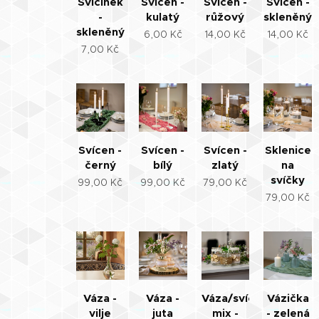
Svícínek
Svícen -
Svícen -
Svícen -
-
kulatý
růžový
skleněný
skleněný
6,00
Kč
14,00
Kč
14,00
Kč
7,00
Kč
Svícen -
Svícen -
Svícen -
Sklenice
černý
bílý
zlatý
na
svíčky
99,00
Kč
99,00
Kč
79,00
Kč
79,00
Kč
Váza -
Váza -
Váza/svícen
Vázička
vilje
juta
mix -
- zelená