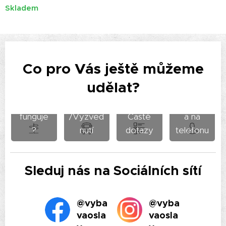
Skladem
Co pro Vás ještě můžeme
udělat?
Jak to
Doprava
Podpor
funguje
/Vyzved
Časté
a na
?
nutí
dotazy
telefonu
Sleduj nás na Sociálních sítí
@vyba
@vyba
vaosla
vaosla