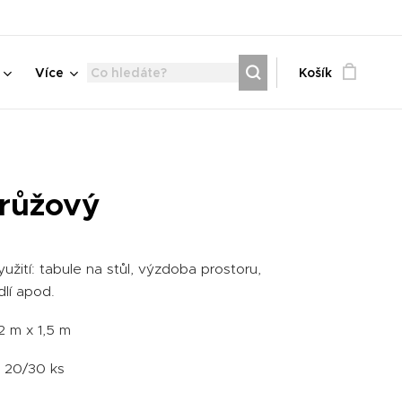
Více
Košík
 růžový
užití: tabule na stůl, výzdoba prostoru,
lí apod.
2 m x 1,5 m
: 20/30 ks