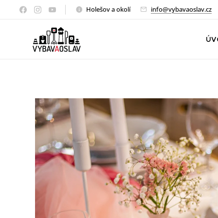
Holešov a okolí
info@vybavaoslav.cz
ÚV