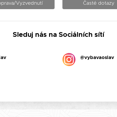
prava/Vyzvednutí
Časté dotazy
Sleduj nás na Sociálních sítí
lav
@vybavaoslav