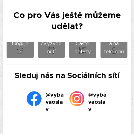
Co pro Vás ještě můžeme
udělat?
Jak to
Doprava
Podpor
funguje
/Vyzved
Časté
a na
?
nutí
dotazy
telefonu
Sleduj nás na Sociálních sítí
@vyba
@vyba
vaosla
vaosla
v
v