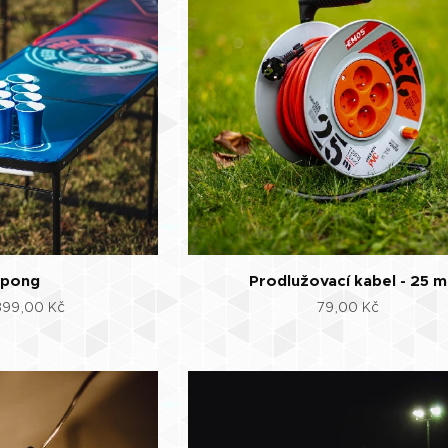
 pong
Prodlužovací kabel - 25 m
399,00
Kč
79,00
Kč