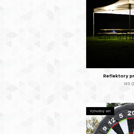
Reflektory p
149,
Výhodný set