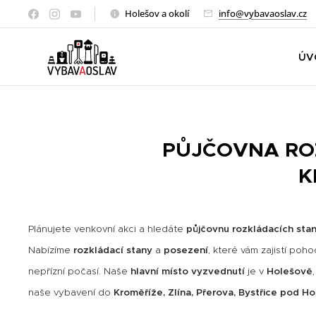
Holešov a okolí
info@vybavaoslav.cz
ÚV
PŮJČOVNA ROZ
K
Plánujete venkovní akci a hledáte
půjčovnu rozkládacích sta
Nabízíme
rozkládací stany
a
posezení
, které vám zajistí poh
nepřízní počasí. Naše
hlavní místo vyzvednutí
je v
Holešově
naše vybavení do
Kroměříže, Zlína, Přerova, Bystřice pod H