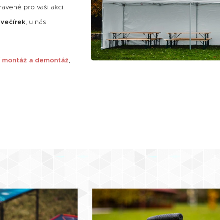
ravené pro vaši akci.
 večírek
, u nás
ní montáž a demontáž
,