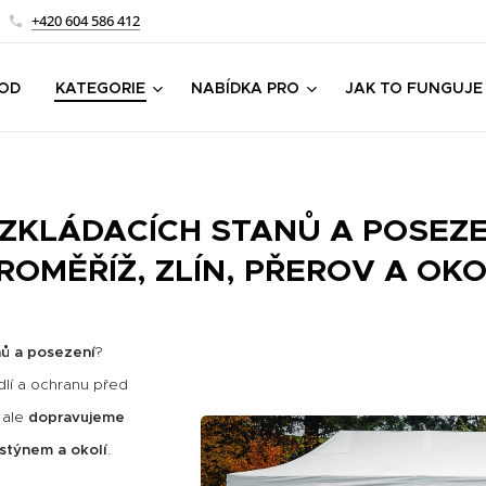
+420 604 586 412
OD
KATEGORIE
NABÍDKA PRO
JAK TO FUNGUJE
KLÁDACÍCH STANŮ A POSEZE
ROMĚŘÍŽ, ZLÍN, PŘEROV A OKO
nů a posezení
?
odlí a ochranu před
, ale
dopravujeme
ostýnem a okolí
.