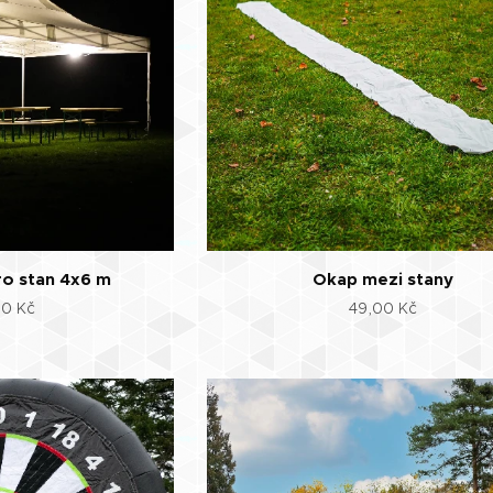
ro stan 4x6 m
Okap mezi stany
00
Kč
49,00
Kč