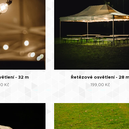
ětlení - 32 m
Řetězové osvětlení - 28 
00
Kč
199,00
Kč