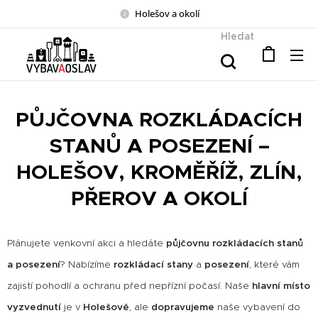
Holešov a okolí
Hledat
PŮJČOVNA ROZKLÁDACÍCH
STANŮ A POSEZENÍ –
HOLEŠOV, KROMĚŘÍŽ, ZLÍN,
PŘEROV A OKOLÍ
Plánujete venkovní akci a hledáte
půjčovnu rozkládacích stanů
a posezení
? Nabízíme
rozkládací stany
a
posezení
, které vám
zajistí pohodlí a ochranu před nepřízní počasí. Naše
hlavní místo
vyzvednutí
je v
Holešově
, ale
dopravujeme
naše vybavení do