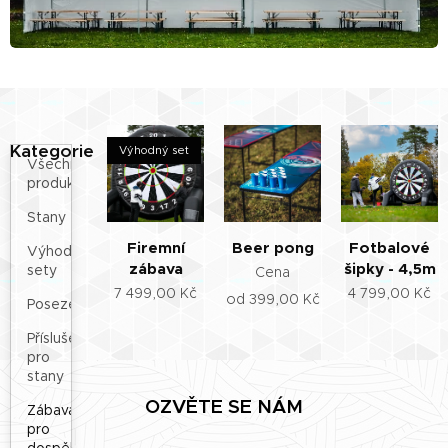
Kategorie
Výhodný set
Všechny
produkty
Stany
Firemní
Beer pong
Fotbalové
Výhodné
zábava
šipky - 4,5m
sety
Cena
7 499,00
Kč
4 799,00
Kč
od
399,00
Kč
Posezení
Příslušenství
pro
stany
OZVĚTE SE NÁM
Zábava
pro
dospělé