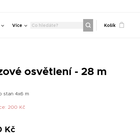
Více
Košík
zové osvětlení - 28 m
o stan 4x6 m
ce: 200 Kč
0
Kč