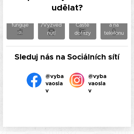
udělat?
Jak to
Doprava
Podpor
funguje
/Vyzved
Časté
a na
?
nutí
dotazy
telefonu
Sleduj nás na Sociálních sítí
@vyba
@vyba
vaosla
vaosla
v
v