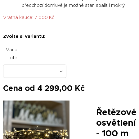
předchozí domluvě je možné stan sbalit i mokrý.
Vratná kauce: 7 000 Kč
Zvolte si variantu:
Varia
nta
Cena od
4 299,00
Kč
ovací
Řetězové
50 m
osvětlení
- 100 m