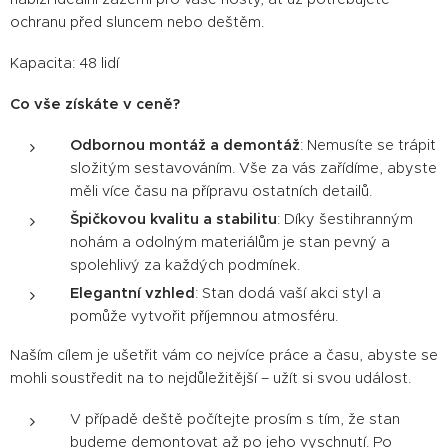
ochranu před sluncem nebo deštěm.
Kapacita: 48 lidí
Co vše získáte v ceně?
Odbornou montáž a demontáž
: Nemusíte se trápit
složitým sestavováním. Vše za vás zařídíme, abyste
měli více času na přípravu ostatních detailů.
Špičkovou kvalitu a stabilitu
: Díky šestihranným
nohám a odolným materiálům je stan pevný a
spolehlivý za každých podmínek.
Elegantní vzhled
: Stan dodá vaší akci styl a
pomůže vytvořit příjemnou atmosféru.
Naším cílem je ušetřit vám co nejvíce práce a času, abyste se
mohli soustředit na to nejdůležitější – užít si svou událost.
V případě deště počítejte prosím s tím, že stan
budeme demontovat až po jeho vyschnutí. Po