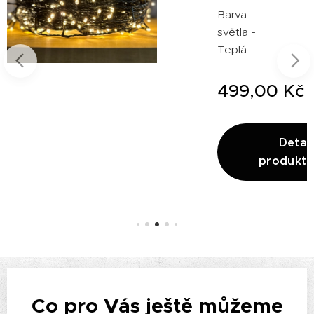
Barva
světla -
Teplá
bílá
Počet
499,00
Kč
LED - 1
ail
000
tu
Počet
Detail
režimů -
produktu
8 ×
Délka -
100 m
Stupeň
krytí -
IP44
Co pro Vás ještě můžeme