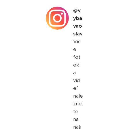
@v
yba
vao
slav
Víc
e
fot
ek
a
vid
eí
nale
zne
te
na
naš