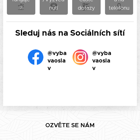
?
nutí
dotazy
telefonu
Sleduj nás na Sociálních sítí
@vyba
@vyba
vaosla
vaosla
v
v
OZVĚTE SE NÁM