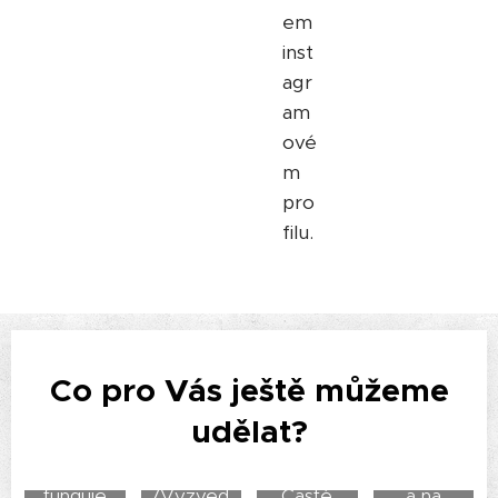
em
inst
agr
am
ové
m
pro
filu.
Co pro Vás ještě můžeme
udělat?
Jak to
Doprava
Podpor
funguje
/Vyzved
Časté
a na