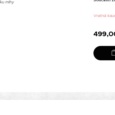
ku mlhy
Vratná kau
499,0