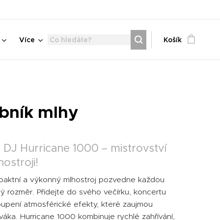
Více
Košík
bník mlhy
 DJ Hurricane 1000 – mistrovství
ostroji!
aktní a výkonný mlhostroj pozvedne každou
ý rozměr. Přidejte do svého večírku, koncertu
upení atmosférické efekty, které zaujmou
áka. Hurricane 1000 kombinuje rychlé zahřívání,