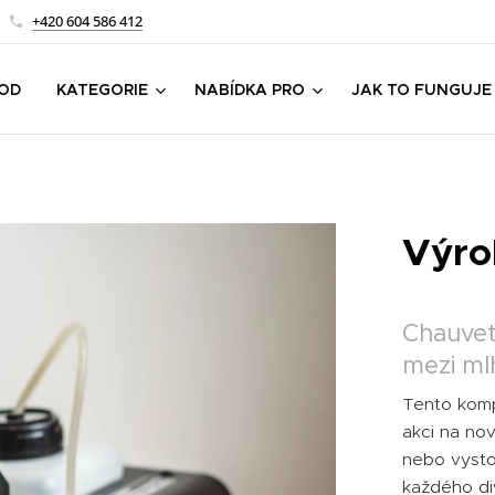
+420 604 586 412
OD
KATEGORIE
NABÍDKA PRO
JAK TO FUNGUJE
Výro
Chauvet
mezi mlh
Tento komp
akci na nov
nebo vysto
každého div