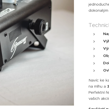
jednoduché
dokonalým 
Technic
Na
Vý
Vý
Ob
Do
Ov
Navíc ke k
na mlhu a
Perfektní 
vašich akcí
Součástí z