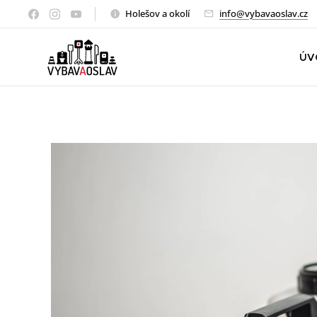
Holešov a okolí
info@vybavaoslav.cz
ÚV