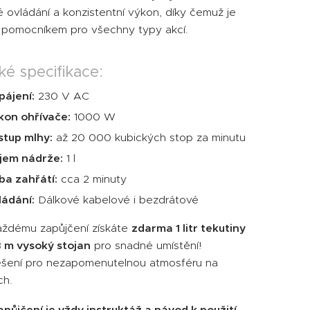
 ovládání a konzistentní výkon, díky čemuž je
pomocníkem pro všechny typy akcí.
ké specifikace:
pájení:
230 V AC
kon ohřívače:
1000 W
stup mlhy:
až 20 000 kubických stop za minutu
jem nádrže:
1 l
ba zahřátí:
cca 2 minuty
ládání:
Dálkové kabelové i bezdrátové
aždému zapůjčení získáte
zdarma 1 litr tekutiny
3 m vysoký stojan
pro snadné umístění!
řešení pro nezapomenutelnou atmosféru na
ch.
apůjčení je vždy instruktáž a návod k použití.