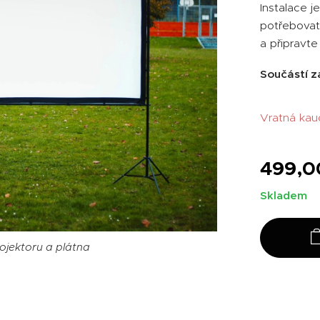
Instalace j
potřebovat
a připravt
Součástí z
Vratná kau
499,0
Skladem
ojektoru a plátna
ojektoru a plátna
ojektoru a plátna