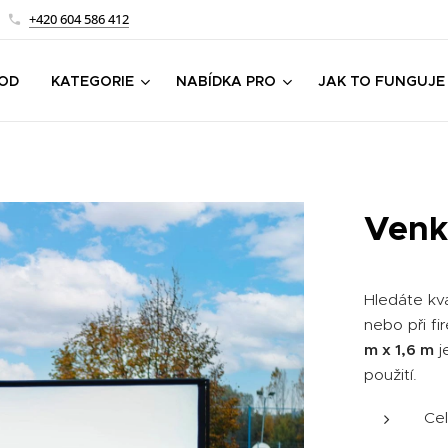
+420 604 586 412
OD
KATEGORIE
NABÍDKA PRO
JAK TO FUNGUJE
Venko
Hledáte kva
nebo při f
m x 1,6 m
j
použití.
Cel