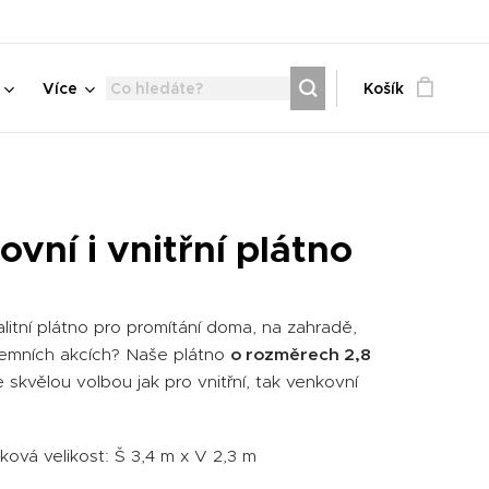
Více
Košík
vní i vnitřní plátno
litní plátno pro promítání doma, na zahradě,
iremních akcích? Naše plátno
o rozměrech 2,8
e skvělou volbou jak pro vnitřní, tak venkovní
ková velikost: Š 3,4 m x V 2,3 m