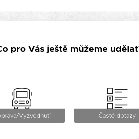
Co pro Vás ještě můžeme udělat
prava/Vyzvednutí
Časté dotazy