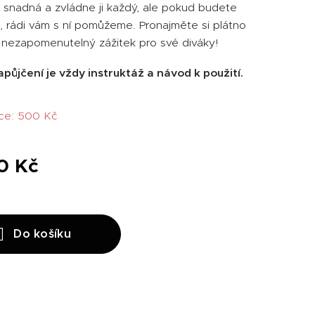
e snadná a zvládne ji každý, ale pokud budete
, rádi vám s ní pomůžeme. Pronajměte si plátno
e nezapomenutelný zážitek pro své diváky!
apůjčení je vždy instruktáž a návod k použití.
ce: 500 Kč
0
Kč
Do košíku