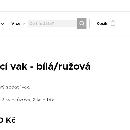
Více
Košík
í vak - bílá/ružová
ý sedací vak.
 2 ks – růžové, 2 ks – bílé
0
Kč