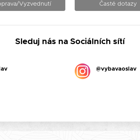
prava/Vyzvednutí
Časté dotazy
Sleduj nás na Sociálních sítí
lav
@vybavaoslav