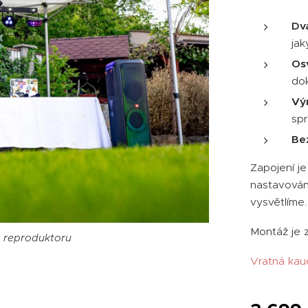
Dv
jak
Os
do
Vý
spr
Be
Zapojení j
nastavován
vysvětlíme.
Montáž je 
 reproduktoru
 reproduktoru
 reproduktoru
Vratná kau