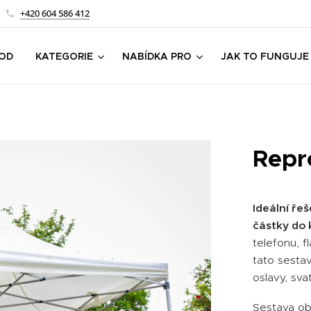
+420 604 586 412
OD
KATEGORIE
NABÍDKA PRO
JAK TO FUNGUJE
Repr
Ideální řeš
částky do 
telefonu, f
tato sestav
oslavy, sva
Sestava ob