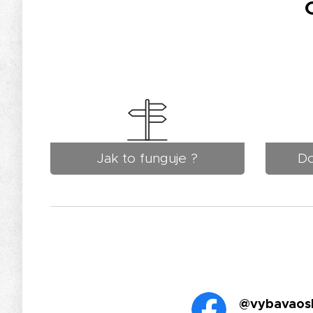
Jak to funguje ?
Do
@vybavaos