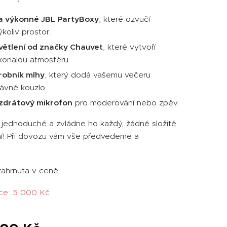
a výkonné JBL PartyBoxy
, které ozvučí
ýkoliv prostor.
větlení od značky Chauvet
, které vytvoří
konalou atmosféru.
robník mlhy
, který dodá vašemu večeru
ávné kouzlo.
zdrátový mikrofon
pro moderování nebo zpěv.
e jednoduché a zvládne ho každý, žádné složité
í! Při dovozu vám vše předvedeme a
zahrnuta v ceně.
ce: 5 000 Kč