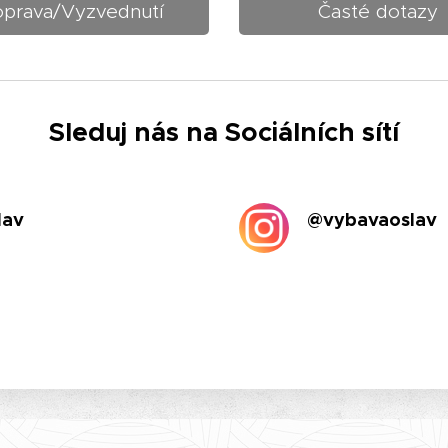
prava/Vyzvednutí
Časté dotazy
Sleduj nás na Sociálních sítí
lav
@vybavaoslav