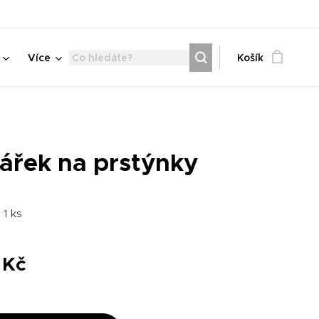
Více
Košík
tářek na prstýnky
: 1 ks
Kč