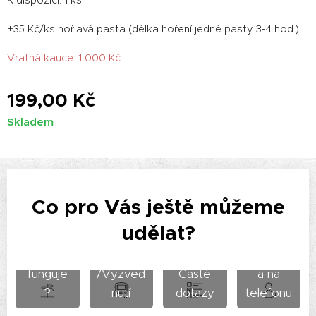
+35 Kč/ks hořlavá pasta (délka hoření jedné pasty 3-4 hod.)
Vratná kauce: 1 000 Kč
199,00
Kč
Skladem
Co pro Vás ještě můžeme
udělat?
Jak to
Doprava
Podpor
funguje
/Vyzved
Časté
a na
?
nutí
dotazy
telefonu