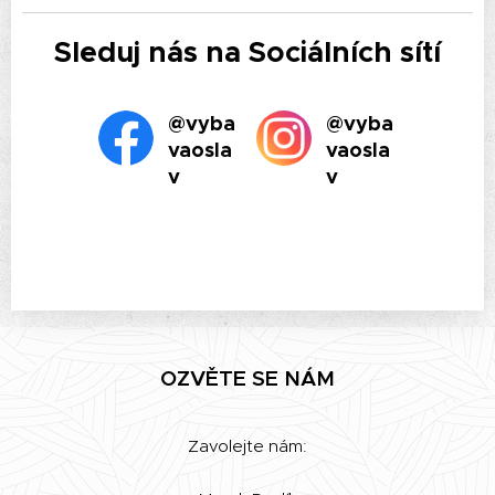
Sleduj nás na Sociálních sítí
@vyba
@vyba
vaosla
vaosla
v
v
OZVĚTE SE NÁM
Zavolejte nám: