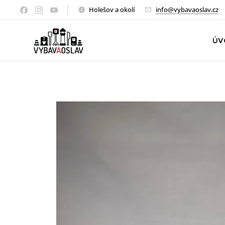
Holešov a okolí
info@vybavaoslav.cz
ÚV