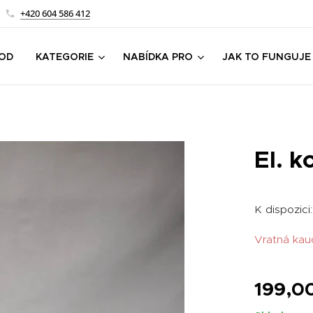
+420 604 586 412
OD
KATEGORIE
NABÍDKA PRO
JAK TO FUNGUJE
El. k
K dispozici:
Vratná kau
199,0