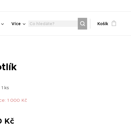
Více
Košík
otlík
 1 ks
ce: 1 000 Kč
0
Kč