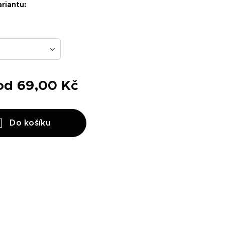
ariantu:
 od
69,00
Kč
Do košíku