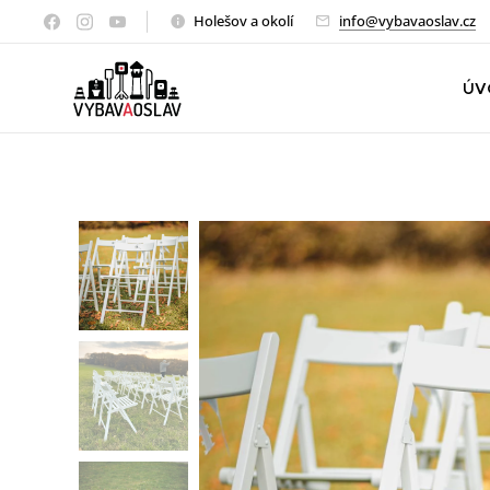
Holešov a okolí
info@vybavaoslav.cz
ÚV