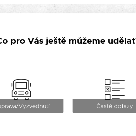
Co pro Vás ještě můžeme udělat
prava/Vyzvednutí
Časté dotazy