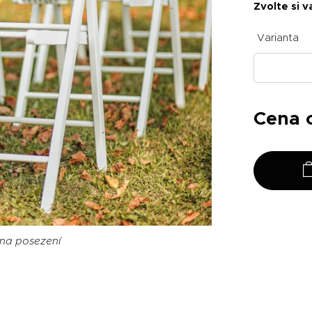
Zvolte si v
Varianta
Cena
na posezení
na posezení