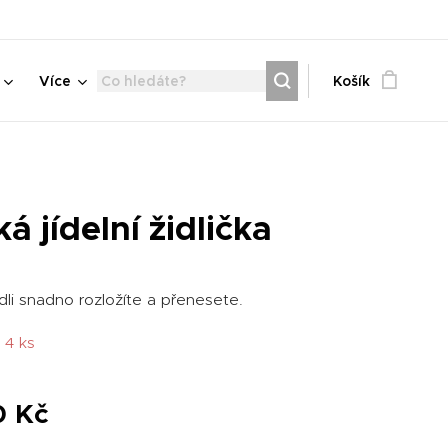
Více
Košík
á jídelní židlička
li snadno rozložíte a přenesete.
 4 ks
0
Kč