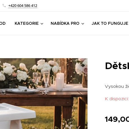
+420 604 586 412
OD
KATEGORIE
NABÍDKA PRO
JAK TO FUNGUJE
Dětsk
Vysokou žid
K dispozici:
149,0